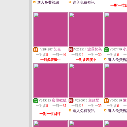
進入免費視訊
進入免費視訊
一對一忙
艾熹
波霸奶茶
小
V284287
V251514
V307470
一對多
8
一對一
40
一對多
6
一對一
30
一對多
6
一
進入免費視
一對多表演中
一對多表演中
蜜桃微醺
焦綠貓
嫩
V243315
V290073
V305816
一對多
8
一對一
35
一對多
8
一對一
35
一對多
6
一
進入免費視訊
進入免費視
一對一忙線中