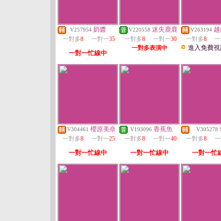
奶醬
迷失鹿鹿
越
V257954
V220558
V263194
一對多
8
一對一
35
一對多
8
一對一
30
一對多
8
一
進入免費視
一對多表演中
一對一忙線中
櫻原美奈
香蕉魚
V304461
V193096
V305278
一對多
8
一對一
25
一對多
8
一對一
40
一對多
8
一
一對一忙線中
一對一忙線中
一對一忙