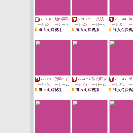
越南高勳
11賞噴
飢
V300313
V297229
V290403
一對多
6
一對一
20
一對多
8
一對一
30
一對多
6
一
進入免費視訊
進入免費視訊
進入免費視
蛋糕牛奶
你的鄰居
皇
V281710
V274254
V305450
一對多
6
一對一
25
一對多
8
一對一
35
一對多
6
一
進入免費視訊
進入免費視訊
進入免費視