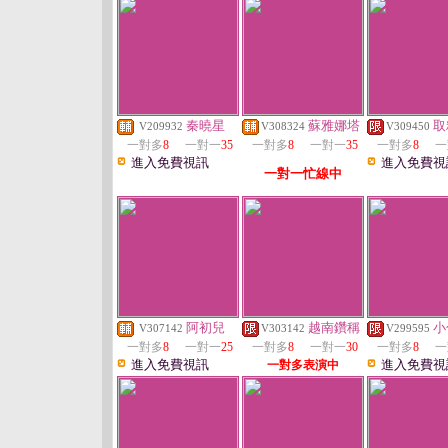
秦曉星
蘇雅娜塔
取
V209932
V308324
V309450
一對多
8
一對一
35
一對多
8
一對一
35
一對多
8
一
進入免費視訊
進入免費視
一對一忙線中
阿初兒
越南鑽稱
小
V307142
V303142
V299595
一對多
8
一對一
25
一對多
8
一對一
30
一對多
8
一
進入免費視訊
進入免費視
一對多表演中