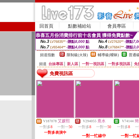
回首頁
點數補給站
會員專區
恭喜五月份消費排行前十名會員 獲得免費點數~
No.3
No.4
-贈點
8,000
點
-贈點
7,0
LV76835**
LV27620**
No.7
No.8
-贈點
4,000
點
-贈點
3,
LV65464**
LV76847**
頻道指數
限制級(火辣)
輔導級(曖昧)
普通級
頻道
台妹專區
│
新人區
│
一對一視訊區
│
一對多視訊區
│
免
免費視訊區
艾媛熙
熹水
簡
V187078
V294055
V74144
一對多
8
一對一
50
一對多
8
一對一
50
一對多
8
一
一對多表演中
一對一忙線中
一對一忙