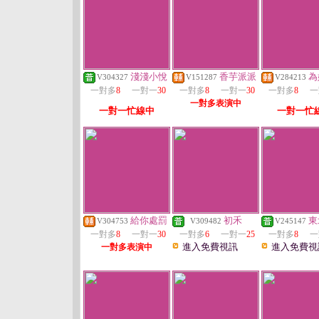
淺淺小悅
香芋派派
為
V304327
V151287
V284213
一對多
8
一對一
30
一對多
8
一對一
30
一對多
8
一
一對多表演中
一對一忙線中
一對一忙
給你處罰
初禾
東
V304753
V309482
V245147
一對多
8
一對一
30
一對多
6
一對一
25
一對多
8
一
進入免費視訊
進入免費視
一對多表演中