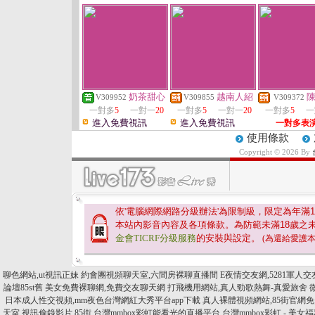
奶茶甜心
越南人紹
V309952
V309855
V309372
一對多
5
一對一
20
一對多
5
一對一
20
一對多
5
一
進入免費視訊
進入免費視訊
一對多表
使用條款
Copyright © 2026 By
依'電腦網際網路分級辦法'為限制級，限定為年滿
1
本站內影音內容及各項條款。為防範未滿
18
歲之
金會TICRF分級服務
的安裝與設定。
(為還給愛護
聊色網站,ut視訊正妹
約會團視頻聊天室,六間房裸聊直播間
E夜情交友網,5281軍人交
論壇85st舊
美女免費裸聊網,免費交友聊天網
打飛機用網站,真人勁歌熱舞-真愛旅舍
日本成人性交視頻,mm夜色台灣網紅大秀平台app下載
真人裸體視頻網站,85街官網
天室,視訊偷錄影片
85街,台灣mmbox彩虹能看光的直播平台
台灣mmbox彩虹 - 美女福